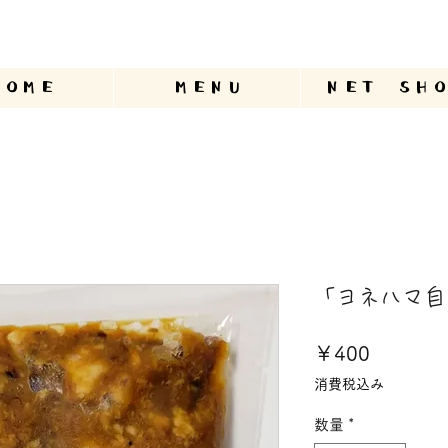
HOME
MENU
NET SHO
「ヨネハマ自
価
￥400
格
消費税込み
数量
*